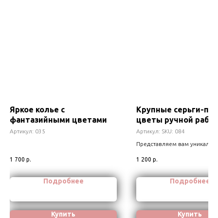
Яркое колье с
Крупные серьги-пу
фантазийными цветами
цветы ручной рабо
Артикул:
035
Артикул:
SKU: 084
Представляем вам уникальн
серьги-пусеты, которые стан
1 700
р.
1 200
р.
прекрасным дополнением к
образу. Они выполнены вру
высококачественных матери
Подробнее
Подробнее
полимерной глины и фурнит
Купить
Купить