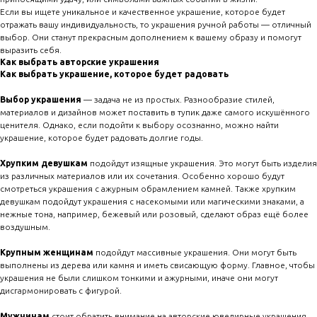
Если вы ищете уникальное и качественное украшение, которое будет
отражать вашу индивидуальность, то украшения ручной работы — отличный
выбор. Они станут прекрасным дополнением к вашему образу и помогут
выразить себя.
Как выбрать авторские украшения
Как выбрать украшение, которое будет радовать
Выбор украшения
— задача не из простых. Разнообразие стилей,
материалов и дизайнов может поставить в тупик даже самого искушённого
ценителя. Однако, если подойти к выбору осознанно, можно найти
украшение, которое будет радовать долгие годы.
Хрупким девушкам
подойдут изящные украшения. Это могут быть изделия
из различных материалов или их сочетания. Особенно хорошо будут
смотреться украшения с ажурным обрамлением камней. Также хрупким
девушкам подойдут украшения с насекомыми или магическими знаками, а
нежные тона, например, бежевый или розовый, сделают образ ещё более
воздушным.
Крупным женщинам
подойдут массивные украшения. Они могут быть
выполнены из дерева или камня и иметь свисающую форму. Главное, чтобы
украшения не были слишком тонкими и ажурными, иначе они могут
дисгармонировать с фигурой.
Мужчинам
стоит обратить внимание на авторские ювелирные украшения