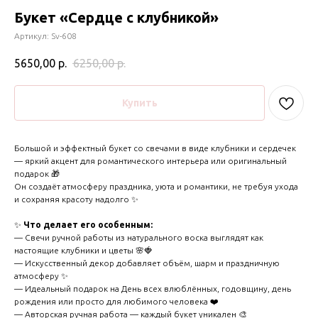
Букет «Сердце с клубникой»
Артикул:
Sv-608
5650,00
р.
6250,00
р.
Купить
Большой и эффектный букет со свечами в виде клубники и сердечек
— яркий акцент для романтического интерьера или оригинальный
подарок 🎁
Он создаёт атмосферу праздника, уюта и романтики, не требуя ухода
и сохраняя красоту надолго ✨
✨
Что делает его особенным:
— Свечи ручной работы из натурального воска выглядят как
настоящие клубники и цветы 🌸🍓
— Искусственный декор добавляет объём, шарм и праздничную
атмосферу ✨
— Идеальный подарок на День всех влюблённых, годовщину, день
рождения или просто для любимого человека ❤️
— Авторская ручная работа — каждый букет уникален 🎨