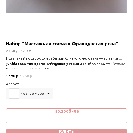
Набор "Массажная свеча и Французская роза"
Св
Артикул:
sv-003
Арт
ме!
Идеальный подарок для себя или близкого человека — эстетика,
Соз
уход и аромат в одном наборе.
Массажная свеча в ракушке устрицы
(выбор аромата:
Черное
све
2 7
В составе:
море
или
День в СПА
)
изы
Свеча "Французская роза" ручной работы
цен
Цв
3 390
р.
3 750
р.
Аромат
Черное море
Подробнее
Купить