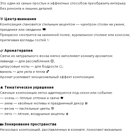
Это один из самых простых и эффектных способов преобразить интерьер
без ремонта и лишних деталей.
🎯
Центр внимания
Композиция становится стильным акцентом — «центром стола» на ужине,
празднике или свидании 🍽️
Прекрасно смотрится на каминной полке, журнальном столике или консоли,
притягивая взгляды гостей ✨
🌿
Ароматерапия
Свечи из натурального воска мягко наполняют комнату ароматом:
лаванда — для расслабления 😌,
цитрусовые ноты — для бодрости 🍊,
ваниль — для уюта и тепла 💕
Аромат усиливает эмоциональный эффект композиции.
🎄
Тематическое украшение
Свечные композиции легко адаптируются под сезон или событие:
— осень — тёплые оттенки и свечи 🍁
— зима — хвойные мотивы и праздничный декор ❄️
— весна — пастельные цветы 🌸
— лето — лёгкие, воздушные акценты ☀️
🏡
Зонирование пространства
Несколько композиций, расставленных в комнате, помогают визуально