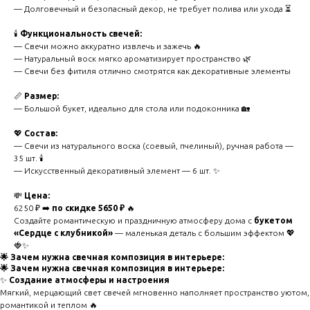
— Долговечный и безопасный декор, не требует полива или ухода ⏳
🕯️
Функциональность свечей:
— Свечи можно аккуратно извлечь и зажечь 🔥
— Натуральный воск мягко ароматизирует пространство 🌿
— Свечи без фитиля отлично смотрятся как декоративные элементы
📏
Размер:
— Большой букет, идеально для стола или подоконника 🏡
💖
Состав:
— Свечи из натурального воска (соевый, пчелиный), ручная работа —
35 шт. 🕯️
— Искусственный декоративный элемент — 6 шт. ✨
💸
Цена:
6250 ₽ ➡️
по скидке 5650 ₽
🔥
Создайте романтическую и праздничную атмосферу дома с
букетом
«Сердце с клубникой»
— маленькая деталь с большим эффектом 💖
🍓✨
🌟 Зачем нужна свечная композиция в интерьере:
🌟 Зачем нужна свечная композиция в интерьере:
✨
Создание атмосферы и настроения
Мягкий, мерцающий свет свечей мгновенно наполняет пространство уютом,
романтикой и теплом 🔥