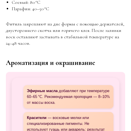
Соевый: 80 °C
Парафин: 40–50 °C
Фитиль закрепляют на дне формы с помощью держателей,
двустороннего скотча или горячего клея. После заливки
воск оставляют застывать в стабильной температуре на
24–48 часов.
Ароматизация и окрашивание
Эфирные масла
добавляют при температуре
60–65 °C. Рекомендуемая пропорция — 8–10%
от массы воска.
Красители
— восковые мелки или
специализированные пигменты. Не
используют гуашь или акварель: результат