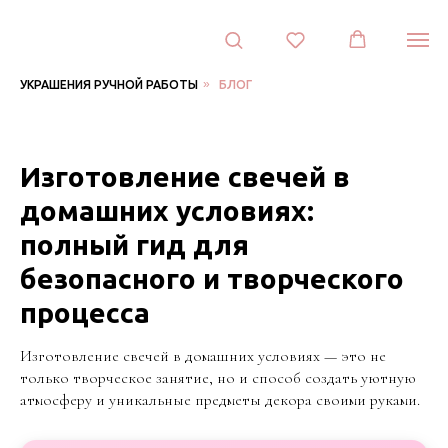
Студия
декора
Plastic-
ArtDecor
Контакты:
»
УКРАШЕНИЯ РУЧНОЙ РАБОТЫ
БЛОГ
Адрес:
СПб,
проспект
Дунайский
Изготовление свечей в
14/1
196158
домашних условиях:
Санкт-
Петербург
,
полный гид для
Телефон:
+7
(921)313-
безопасного и творческого
33-
62
процесса
,
Электронная
почта:
Изготовление свечей в домашних условиях — это не
info@lena-
только творческое занятие, но и способ создать уютную
modes.ru
атмосферу и уникальные предметы декора своими руками.