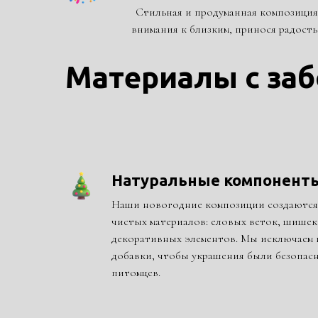
Стильная и продуманная композиция
внимания к близким, принося радость
Материалы с заб
Натуральные компонент
Наши новогодние композиции создаются 
чистых материалов: еловых веток, шишек,
декоративных элементов. Мы исключаем 
добавки, чтобы украшения были безопасн
питомцев.