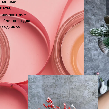
с нашими
кеты,
наполнят дом
. Идеально для
раздников.