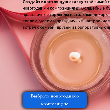
Веревское
Создайте настоящую сказку
этой зимой 
сельское
новогодними композициями! Волшебные бу
поселение,
Гатчинский
праздничные гирлянды и стильные декоры 
район,
теплом, уютом и праздничным настроением
Ленинградская
встреч с семьей, друзей и корпоративных п
область
188353
дер.
Горки
,
Телефон:
+7
(921)313-
33-
62
,
Электронная
почта:
info@lena-
modes.ru
Выбрать новогоднюю
композицию