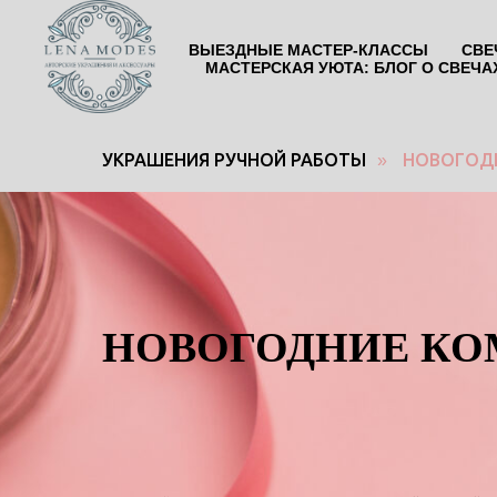
ВЫЕЗДНЫЕ МАСТЕР-КЛАССЫ
СВЕ
МАСТЕРСКАЯ УЮТА: БЛОГ О СВЕЧА
УКРАШЕНИЯ РУЧНОЙ РАБОТЫ
НОВОГОД
»
Новогодние
свечи
и
декор
Контакты:
Адрес:
Ул.
НОВОГОДНИЕ К
Достоевского,
д.15,
коттеджный
посёлок
Горки-
Лэнд-2,
дер.
Горки,