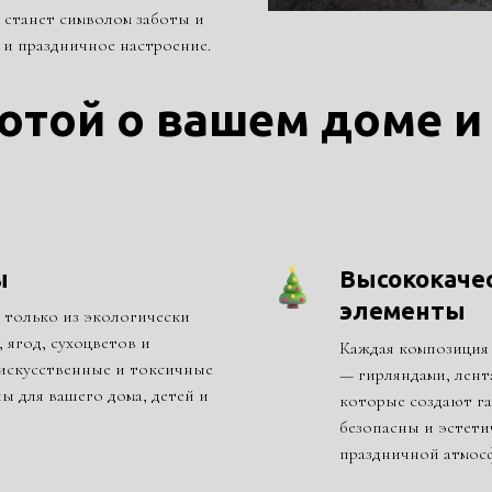
 станет символом заботы и
 и праздничное настроение.
отой о вашем доме и
ы
Высококаче
элементы
только из экологически
 ягод, сухоцветов и
Каждая композиция
искусственные и токсичные
— гирляндами, лент
ы для вашего дома, детей и
которые создают га
безопасны и эстети
праздничной атмос