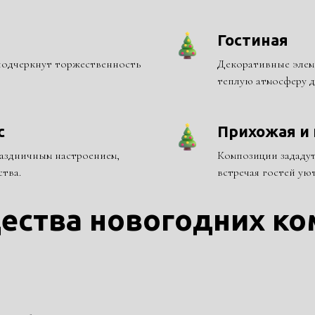
Гостиная
подчеркнут торжественность
Декоративные элеме
теплую атмосферу дл
с
Прихожая и
аздничным настроением,
Композиции зададут
тва.
встречая гостей ую
ества новогодних ко