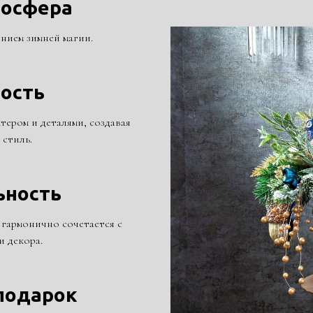
мосфера
нием зимней магии.
ость
тером и деталями, создавая
стиль.
ьность
гармонично сочетается с
и декора.
подарок