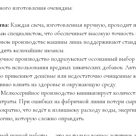
ного изготовления очевидны:
тва:
Каждая свеча, изготовленная вручную, проходит
м специалистом, что обеспечивает высокую точность 
совом производстве машины лишь поддерживают станда
едить мельчайшие нюансы.
учное производство подразумевает осознанный выбор 
ость использования вредных химических добавок. Ав
ую применяют дешёвые или недостаточно очищенные м
ивно влиять на здоровье и окружающую среду.
Мелкосерийное производство минимизирует количест
атраты. При ошибках на фабричной линии потери сырь
ократно, что ведёт к излишнему расходу воды, энерги
логию, которую сложно оправдать.
ечей ручной работы — это не только вопрос эстетики, 