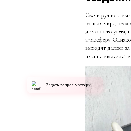
Электронная
почта:
info@lena-
Свечи ручного изг
modes.ru
разных мира, несм
домашнего уюта, и
атмосферу. Однак
выходят далеко за
именно выделяет к
Задать вопрос мастеру