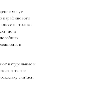
дение могут
из парафинового
роцесс не только
кт, но и
способных
леваниями и
яют натуральные и
асла, а также
поскольку считаем