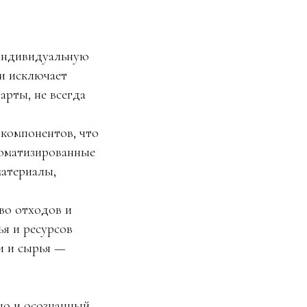
 индивидуальную
и исключает
рты, не всегда
компонентов, что
томатизированные
атериалы,
во отходов и
я и ресурсов
и и сырья —
но и осознанный