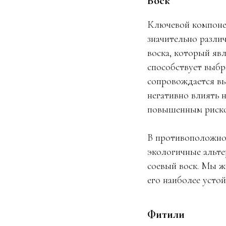
Воск
Ключевой компонен
значительно разли
воска, который яв
способствует выбр
сопровождается вы
негативно влиять 
повышенным риско
В противоположнос
экологичные альте
соевый воск. Мы ж
его наиболее усто
Фитили