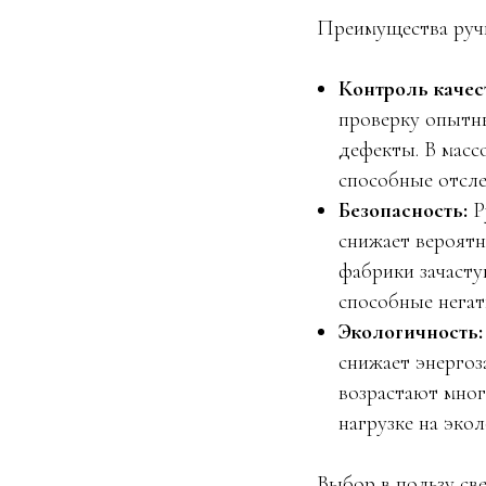
Преимущества руч
Контроль качес
проверку опытны
дефекты. В мас
способные отсл
Безопасность:
Р
снижает вероятн
фабрики зачаст
способные негат
Экологичность:
снижает энергоз
возрастают мног
нагрузке на эко
Выбор в пользу св