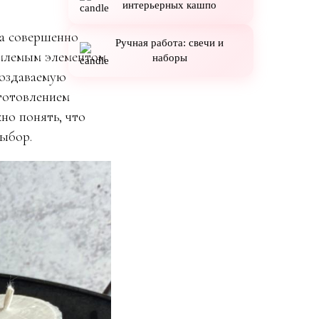
интерьерных кашпо
ва совершенно
Ручная работа: свечи и
емлемым элементом
наборы
создаваемую
готовлением
но понять, что
выбор.