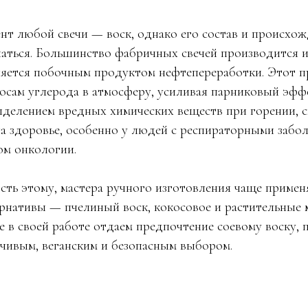
т любой свечи — воск, однако его состав и происхож
чаться. Большинство фабричных свечей производится 
ляется побочным продуктом нефтепереработки. Этот п
осам углерода в атмосферу, усиливая парниковый эффе
делением вредных химических веществ при горении, 
на здоровье, особенно у людей с респираторными забо
м онкологии.
ть этому, мастера ручного изготовления чаще примен
рнативы — пчелиный воск, кокосовое и растительные м
е в своей работе отдаем предпочтение соевому воску, 
йчивым, веганским и безопасным выбором.