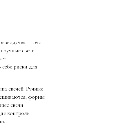
оизводства — это
о ручные свечи
ует
 себе риски для
па свечей. Ручные
смешиваются, формы
чные свечи
где контроль
и.