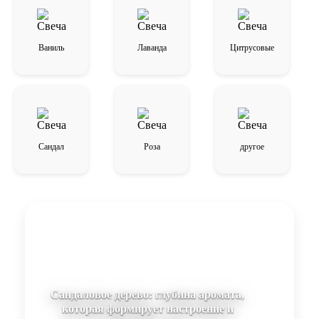
Ваниль
Лаванда
Цитрусовые
Сандал
Роза
другое
Сандаловое дерево: глубина аромата,
которая формирует настроение и