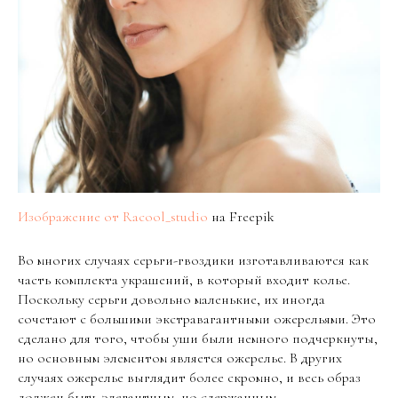
Изображение от Racool_studio
на Freepik
Во многих случаях серьги-гвоздики изготавливаются как
часть комплекта украшений, в который входит колье.
Поскольку серьги довольно маленькие, их иногда
сочетают с большими экстравагантными ожерельями. Это
сделано для того, чтобы уши были немного подчеркнуты,
но основным элементом является ожерелье. В других
случаях ожерелье выглядит более скромно, и весь образ
должен быть элегантным, но сдержанным.