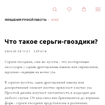
Студия
декора
Plastic-
ArtDecor
Контакты:
»
УКРАШЕНИЯ РУЧНОЙ РАБОТЫ
БЛОГ
Адрес:
СПб,
проспект
Дунайский
Что такое серьги-гвоздики?
14/1
196158
Санкт-
2024-02-28 11:31
СЕРЬГИ
Петербург
,
Телефон:
+7
(921)313-
Серьги-гвоздики, они же пусеты - это нестареющие
33-
аксессуары с одним драгоценным камнем или украшением,
62
идеально сидящим на мочке уха.
,
Электронная
В серьгах-пусетах, один драгоценный камень или
почта:
info@lena-
декоративный элемент плотно прилегает к мочке уха.
modes.ru
Простой дизайн излучает элегантность и подходит для
любого случая. От классических бриллиантов до игривых
форм - серьги-гвоздики представлены в различных