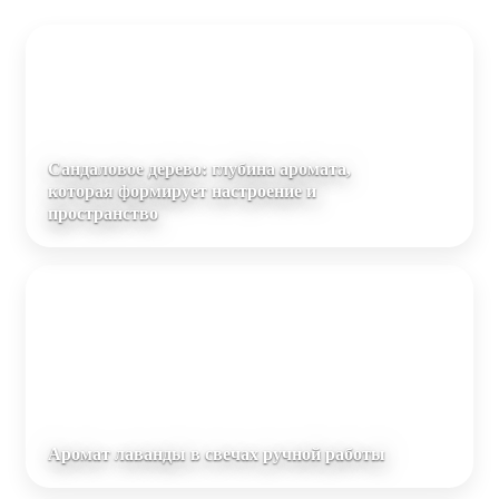
Сандаловое дерево: глубина аромата,
которая формирует настроение и
пространство
Аромат лаванды в свечах ручной работы