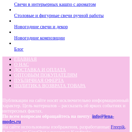
Свечи в интерьерных кашпо с ароматом
Столовые и фигурные свечи ручной работы
Новогодние свечи и декор
Новогодние композиции
Блог
ГЛАВНАЯ
О НАС
ДОСТАВКА И ОПЛАТА
ОПТОВЫМ ПОКУПАТЕЛЯМ
ПУБЛИЧНАЯ ОФЕРТА
ПОЛИТИКА ВОЗВРАТА ТОВАРА
Публикации на сайте носят исключительно информационный
характер. Цель материалов – рассказать об ярких событиях и
интересных фактах.
По всем вопросам обращайтесь на почту:
info@lena-
modes.ru
На сайте использованы изображения, разработанные
Freepik
.