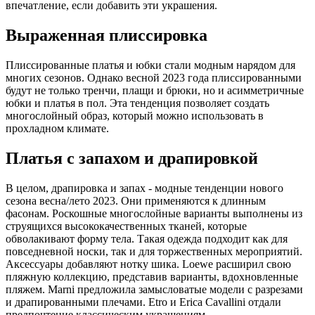
впечатление, если добавить эти украшения.
Выраженная плиссировка
Плиссированные платья и юбки стали модным нарядом для
многих сезонов. Однако весной 2023 года плиссированными
будут не только тренчи, плащи и брюки, но и асимметричные
юбки и платья в пол. Эта тенденция позволяет создать
многослойный образ, который можно использовать в
прохладном климате.
Платья с запахом и драпировкой
В целом, драпировка и запах - модные тенденции нового
сезона весна/лето 2023. Они применяются к длинным
фасонам. Роскошные многослойные варианты выполнены из
струящихся высококачественных тканей, которые
обволакивают форму тела. Такая одежда подходит как для
повседневной носки, так и для торжественных мероприятий.
Аксессуары добавляют нотку шика. Loewe расширил свою
пляжную коллекцию, представив варианты, вдохновленные
пляжем. Marni предложила замысловатые модели с разрезами
и драпированными плечами. Etro и Erica Cavallini отдали
предпочтение классическим украшениям.