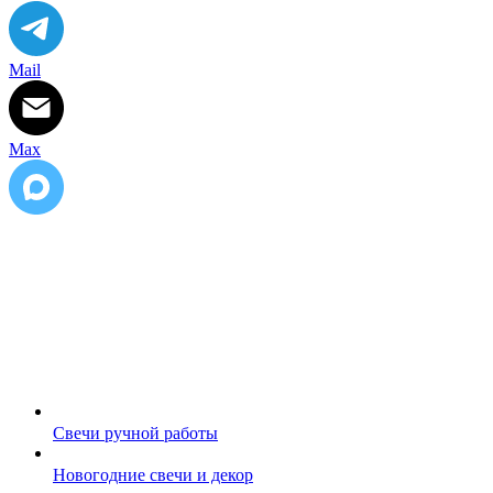
Петербург
,
Телефон:
+7
(921)313-
33-
Mail
62
,
Электронная
почта:
Max
info@lena-
modes.ru
Свечи ручной работы
Новогодние свечи и декор