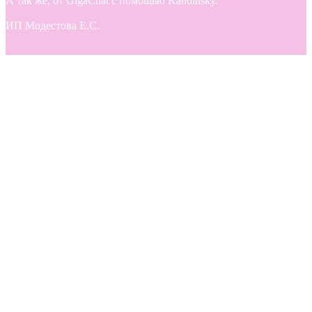
А так же, от GigaChat с помощью Kandinsky.
ИП Модестова Е.С.