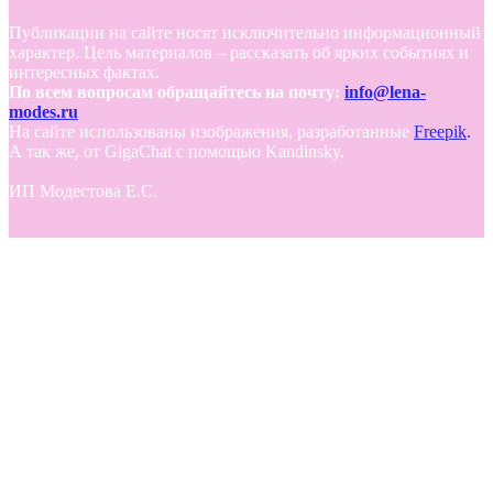
Публикации на сайте носят исключительно информационный
характер. Цель материалов – рассказать об ярких событиях и
интересных фактах.
По всем вопросам обращайтесь на почту:
info@lena-
modes.ru
На сайте использованы изображения, разработанные
Freepik
.
А так же, от GigaChat с помощью Kandinsky.
ИП Модестова Е.С.