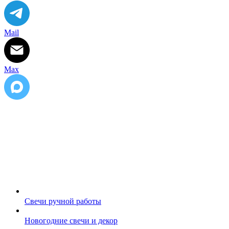
Петербург
,
Телефон:
+7
(921)313-
33-
Mail
62
,
Электронная
почта:
Max
info@lena-
modes.ru
Свечи ручной работы
Новогодние свечи и декор