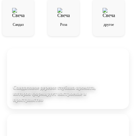
Сандал
Роза
другое
Сандаловое дерево: глубина аромата,
которая формирует настроение и
пространство