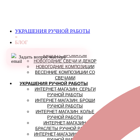
ВЫЕЗДНЫЕ МАСТЕР-КЛАССЫ
СВЕЧИ РУЧНОЙ РАБОТЫ
АРОМАТИЧЕСКОЕ САШЕ
СВЕЧИ РУЧНОЙ РАБОТЫ И
УКРАШЕНИЯ РУЧНОЙ РАБОТЫ
ПОДАРОЧНЫЕ НАБОРЫ
»
СТОЛОВЫЕ И ФИГУРНЫЕ
БЛОГ
СВЕЧИ РУЧНОЙ РАБОТЫ
СВЕЧИ В ИНТЕРЬЕРНЫХ
КАШПО С АРОМАТОМ
Задать вопрос мастеру
НОВОГОДНИЕ СВЕЧИ И ДЕКОР
НОВОГОДНИЕ КОМПОЗИЦИИ
ВЕСЕННИЕ КОМПОЗИЦИИ СО
СВЕЧАМИ
УКРАШЕНИЯ РУЧНОЙ РАБОТЫ
ИНТЕРНЕТ-МАГАЗИН: СЕРЬГИ
РУЧНОЙ РАБОТЫ
ИНТЕРНЕТ-МАГАЗИН: БРОШИ
РУЧНОЙ РАБОТЫ
ИНТЕРНЕТ-МАГАЗИН: КОЛЬЕ
РУЧНОЙ РАБОТЫ
ИНТЕРНЕТ-МАГАЗИН:
БРАСЛЕТЫ РУЧНОЙ РАБОТЫ
ИНТЕРНЕТ-МАГАЗИН: КУЛОНЫ
РУЧНОЙ РАБОТЫ